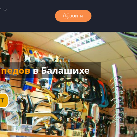
г
ВОЙТИ
ипедов
в Балашихе
Т