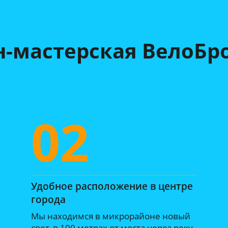
-мастерская ВелоБр
02
Удобное расположение в центре
города
Мы находимся в микрорайоне новый
свет, в 100 метрах от моста через реку