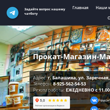
Главная
Наши 
Задайте вопрос нашему
чатботу
О
Прокат-Магазин-М
Адрес:
г. Балашиха, ул. Заречная,
Телефон:
8-925-562-54-53
Режим работы:
ЕЖЕДНЕВНО с 11.00 
Ремон
Ремон