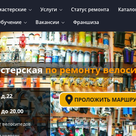
мастерские
Услуги
Статус ремонта
Катало
бучение
Вакансии
Франшиза
астерская
по ремонту велос
 д.22
ПРОЛОЖИТЬ МАРШРУ
до 20.00
т велосипедов
т колясок