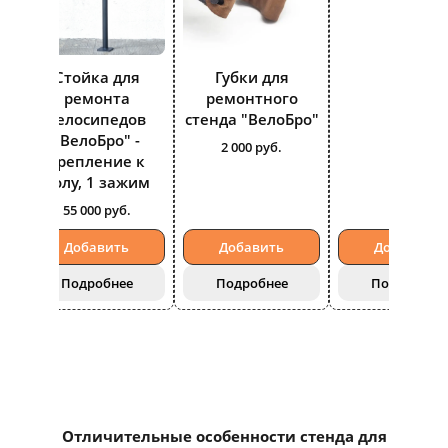
переносног
напольног
использован
Губки для
Стойка для
16 500 руб.
ремонтного
ремонта
стенда "ВелоБро"
велосипедов
"ВелоБро" -
2 000 руб.
крепление к
полу, 1 зажим
55 000 руб.
Добавить
Добавить
Добавить
Подробнее
Подробнее
Подробнее
Отличительные особенности стенда для