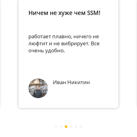
Точить коньки - одно
удовольствие...
Удобная и понятная система
калибровки алмазных
карандашей. Можно настроить
точно, для качественной и
профессиональной заточки.
Тютимов Олег