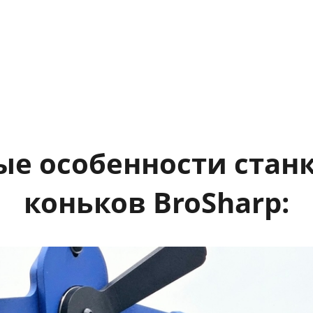
е особенности станк
коньков BroSharp: