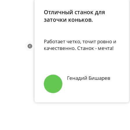
Ничем не хуже чем SSM!
работает плавно, ничего не
люфтит и не вибрирует. Все
 и
очень удобно.
!
Иван Никитин