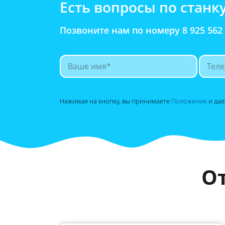
Есть вопросы по станк
Позвоните нам по номеру 8 925 562
Нажимая на кнопку, вы принимаете
Положение
и да
О